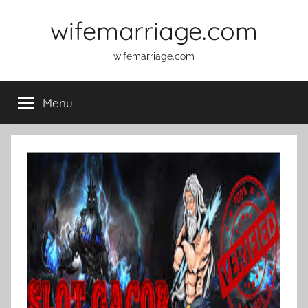
Skip
wifemarriage.com
to
content
wifemarriage.com
Menu