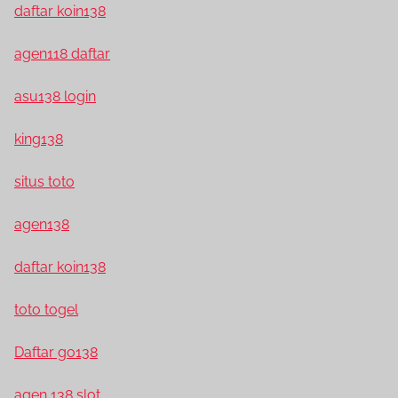
daftar koin138
agen118 daftar
asu138 login
king138
situs toto
agen138
daftar koin138
toto togel
Daftar go138
agen 138 slot